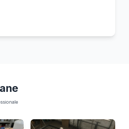
iane
essionale