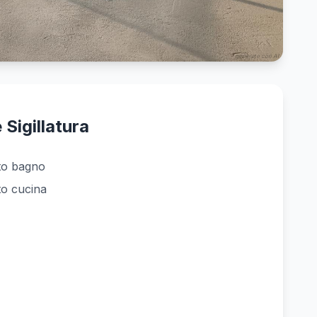
generate con AI
 Sigillatura
to bagno
to cucina