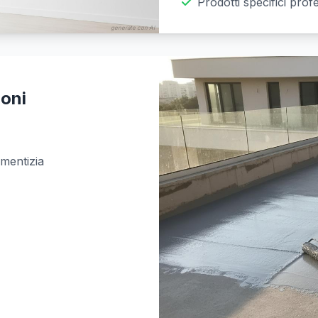
Prodotti specifici prof
generate con AI
ioni
mentizia