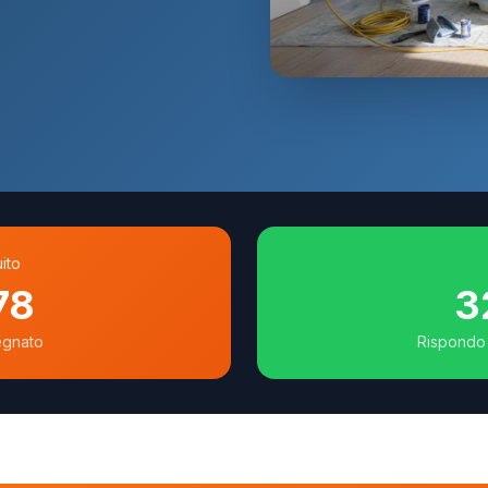
ito
78
3
egnato
Rispondo 